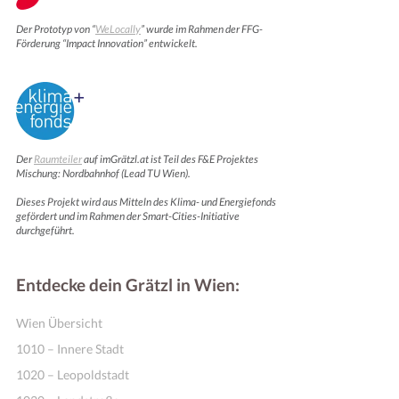
Der Prototyp von “
WeLocally
” wurde im Rahmen der FFG-
Förderung “Impact Innovation” entwickelt.
Der
Raumteiler
auf imGrätzl.at ist Teil des F&E Projektes
Mischung: Nordbahnhof (Lead TU Wien).
Dieses Projekt wird aus Mitteln des Klima- und Energiefonds
gefördert und im Rahmen der Smart-Cities-Initiative
durchgeführt.
Entdecke dein Grätzl in Wien:
Wien Übersicht
1010 – Innere Stadt
1020 – Leopoldstadt