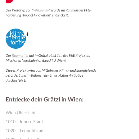
Der Prototyp von “
WeLocally
” wurde im Rahmen der FFG-
Förderung “Impact Innovation” entwickelt.
Der
Raumteiler
auf imGrätzl.at ist Teil des F&E Projektes
Mischung: Nordbahnhof (Lead TU Wien).
Dieses Projekt wird aus Mitteln des Klima- und Energiefonds
Online Shops
gefördert und im Rahmen der Smart-Cities-Initiative
durchgeführt.
Entdecke dein Grätzl in Wien:
Wien Übersicht
1010 – Innere Stadt
1020 – Leopoldstadt