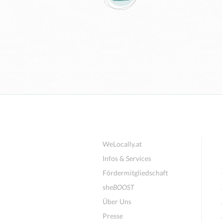
WeLocally.at
Infos & Services
Fördermitgliedschaft
she
BOOST
Über Uns
Presse