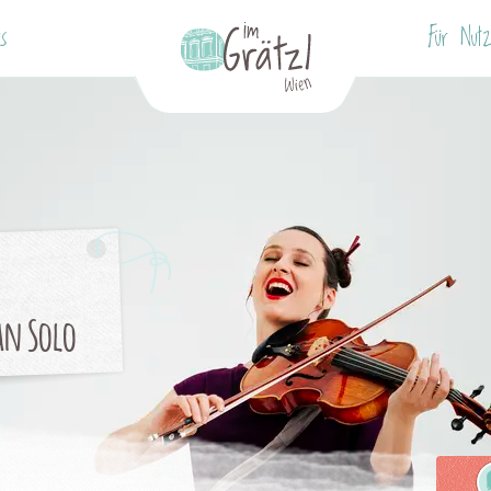
us
Für Nutz
an Solo