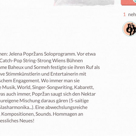
1
neh
men: Jelena Popržans Soloprogramm. Vor etwa 
 Catch-Pop String-Strong Wiens Bühnen 
e Baheux und Sormeh festigte sie ihren Ruf als 
ive Stimmkünstlerin und Entertainerin mit 
ischem Engagement. Wo immer man sie 
te Musik, World, Singer-Songwriting, Kabarett, 
was auch immer, Popržan saugt sich den Nektar 
e ureigene Mischung daraus gären (5-saitige 
lasharmonika...). Eine abwechslungsreiche 
s, Kompositionen, Sounds. Hommagen an 
ssliches Neues!
