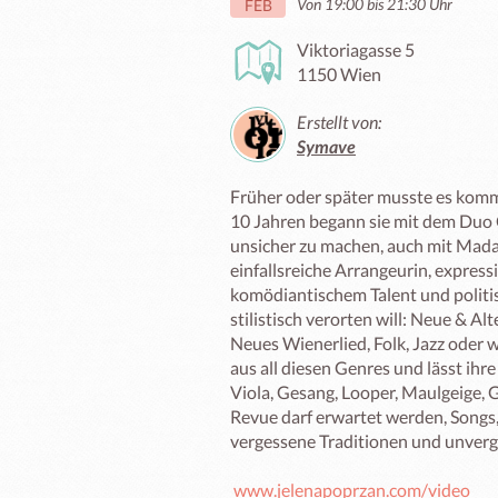
Von 19:00 bis 21:30 Uhr
FEB
Viktoriagasse 5
1150 Wien
Erstellt von:
Symave
Früher oder später musste es kom
10 Jahren begann sie mit dem Duo
unsicher zu machen, auch mit Madam
einfallsreiche Arrangeurin, express
komödiantischem Talent und polit
stilistisch verorten will: Neue & Al
Neues Wienerlied, Folk, Jazz oder 
aus all diesen Genres und lässt ihr
Viola, Gesang, Looper, Maulgeige, G
Revue darf erwartet werden, Song
vergessene Traditionen und unverge
www.jelenapoprzan.com/video