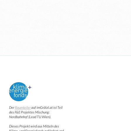
Der
Raumteiler
auf imGrätzl.at ist Teil
des F&E Projektes Mischung:
Nordbahnhof (Lead TU Wien).
Dieses Projekt wird aus Mitteln des
Klima- und Energiefonds gefördert und