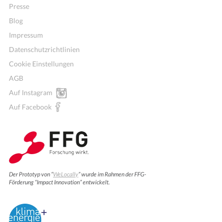
Presse
Blog
Impressum
Datenschutzrichtlinien
Cookie Einstellungen
AGB
Auf Instagram
Auf Facebook
Der Prototyp von “
WeLocally
” wurde im Rahmen der FFG-
Förderung “Impact Innovation” entwickelt.