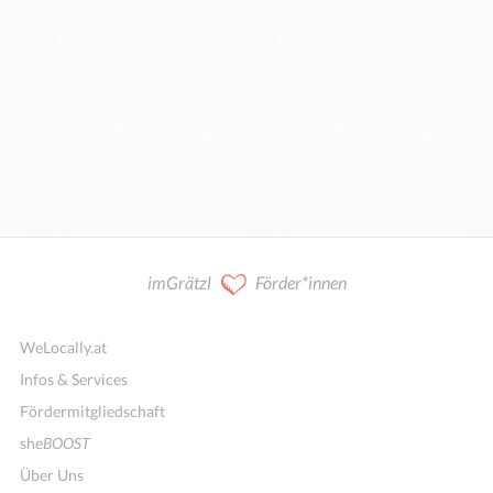
imGrätzl
Förder*innen
WeLocally.at
Infos & Services
Fördermitgliedschaft
she
BOOST
Über Uns