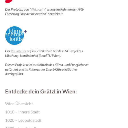
Der Prototyp von “
WeLocally
” wurde im Rahmen der FFG-
Förderung “Impact Innovation” entwickelt.
Der
Raumteiler
auf imGrätzl.at ist Teil des F&E Projektes
Mischung: Nordbahnhof (Lead TU Wien).
Dieses Projekt wird aus Mitteln des Klima- und Energiefonds
gefördert und im Rahmen der Smart-Cities-Initiative
durchgeführt.
Entdecke dein Grätzl in Wien:
Wien Übersicht
1010 – Innere Stadt
1020 – Leopoldstadt