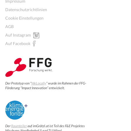
Impressum
Datenschutzrichtlinien
Cookie Einstellungen
AGB
Auf Instagram
Auf Facebook
Der Prototyp von “
WeLocally
” wurde im Rahmen der FFG-
Förderung “Impact Innovation” entwickelt.
Der
Raumteiler
auf imGrätzl.at ist Teil des F&E Projektes
Mischung: Nordbahnhof (Lead TU Wien).