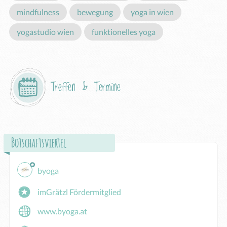
mindfulness
bewegung
yoga in wien
yogastudio wien
funktionelles yoga
Treffen & Termine
Botschaftsviertel
byoga
imGrätzl Fördermitglied
www.byoga.at