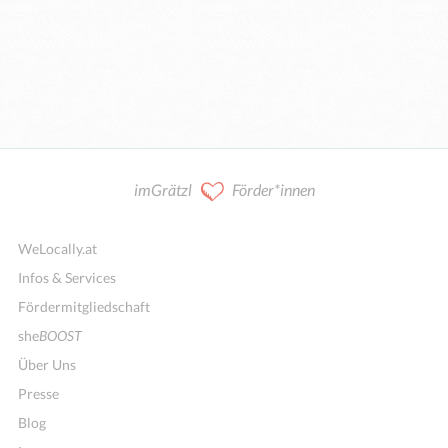
imGrätzl
Förder*innen
WeLocally.at
Infos & Services
Fördermitgliedschaft
she
BOOST
Über Uns
Presse
Blog