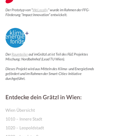
Der Prototyp von “
WeLocally
” wurde im Rahmen der FFG-
Förderung “Impact Innovation” entwickelt.
Der
Raumteiler
auf imGrätzl.at ist Teil des F&E Projektes
Mischung: Nordbahnhof (Lead TU Wien).
Dieses Projekt wird aus Mitteln des Klima- und Energiefonds
Online Shops
gefördert und im Rahmen der Smart-Cities-Initiative
durchgeführt.
Entdecke dein Grätzl in Wien:
Wien Übersicht
1010 – Innere Stadt
1020 – Leopoldstadt