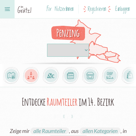
Für NutzerInnen
Registrieren
Einloggen
Penzing
Entdecke
Raumteiler
im 14. Bezirk
Zeige mir
alle Raumteiler
, aus
allen Kategorien
, in