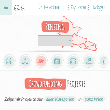
Für NutzerInnen
Registrieren
Einloggen
Penzing
Crowdfunding
Projekte
Zeige mir Projekte aus
allen Kategorien
, in
ganz Wien