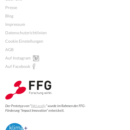
Presse
Blog
Impressum
Datenschutzrichtlinien
Cookie Einstellungen
AGB
Auf Instagram
Auf Facebook
Der Prototyp von “
WeLocally
” wurde im Rahmen der FFG-
Förderung “Impact Innovation” entwickelt.