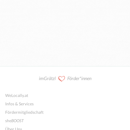
imGrätzl
Förder*innen
WeLocally.at
Infos & Services
Fördermitgliedschaft
she
BOOST
Über Uns