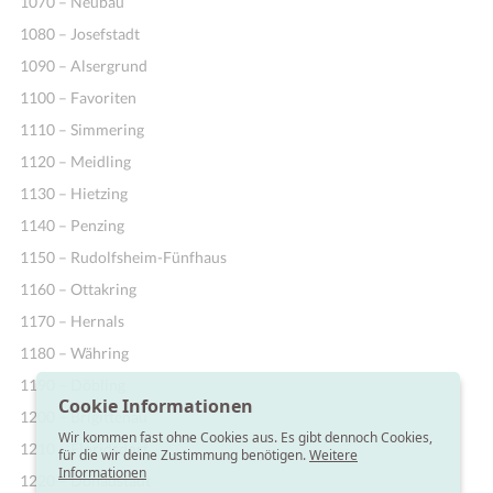
1070 – Neubau
1080 – Josefstadt
1090 – Alsergrund
1100 – Favoriten
1110 – Simmering
1120 – Meidling
1130 – Hietzing
1140 – Penzing
1150 – Rudolfsheim-Fünfhaus
1160 – Ottakring
1170 – Hernals
1180 – Währing
1190 – Döbling
Cookie Informationen
1200 – Brigittenau
Wir kommen fast ohne Cookies aus. Es gibt dennoch Cookies,
1210 – Floridsdorf
für die wir deine Zustimmung benötigen.
Weitere
Informationen
1220 – Donaustadt