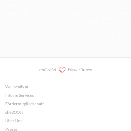
imGrätzl
Förder*innen
WeLocally.at
Infos & Services
Fördermitgliedschaft
she
BOOST
Über Uns
Presse