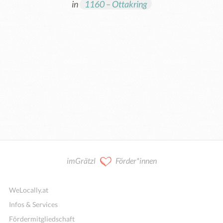
in
1160 – Ottakring
Kooperation / Mitarbeit
imGrätzl
Förder*innen
WeLocally.at
Infos & Services
Fördermitgliedschaft