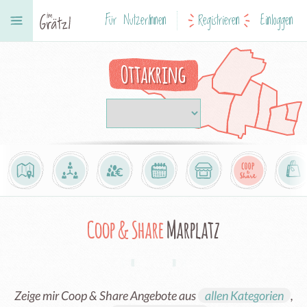
Für NutzerInnen
Registrieren
Einloggen
Ottakring
Coop & Share
Marplatz
Zeige mir Coop & Share Angebote aus
allen Kategorien
,