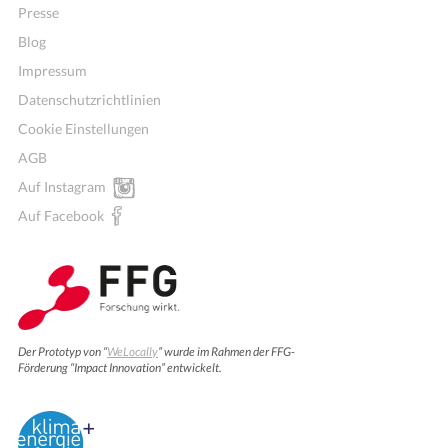
Presse
Blog
Impressum
Datenschutzrichtlinien
Cookie Einstellungen
AGB
Auf Instagram
Auf Facebook
Der Prototyp von “
WeLocally
” wurde im Rahmen der FFG-
Förderung “Impact Innovation” entwickelt.