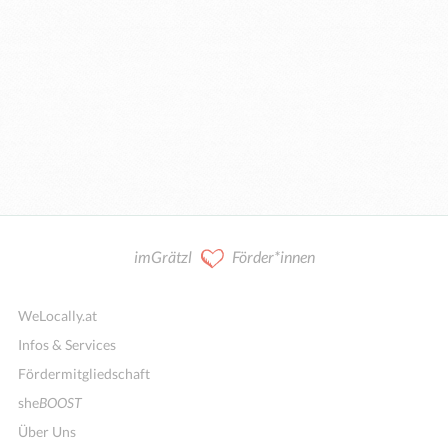
imGrätzl
Förder*innen
WeLocally.at
Infos & Services
Fördermitgliedschaft
she
BOOST
Über Uns