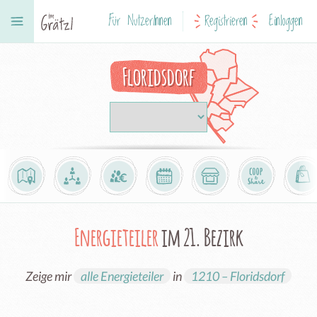
Für NutzerInnen
Registrieren
Einloggen
Floridsdorf
Energieteiler
im 21. Bezirk
Zeige mir
alle Energieteiler
in
1210 – Floridsdorf