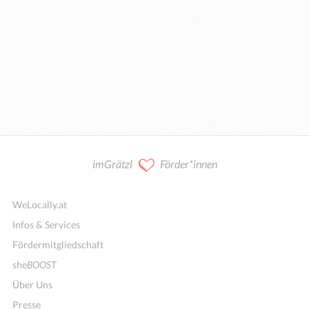
imGrätzl
Förder*innen
WeLocally.at
Infos & Services
Fördermitgliedschaft
she
BOOST
Über Uns
Presse