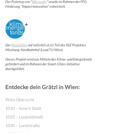
Der Prototyp von “
WeLocally
” wurde im Rahmen der FFG-
Förderung “Impact Innovation” entwickelt.
Der
Raumteiler
auf imGrätzl.at ist Teil des F&E Projektes
Mischung: Nordbahnhof (Lead TU Wien).
Dieses Projekt wird aus Mitteln des Klima- und Energiefonds
gefördert und im Rahmen der Smart-Cities-Initiative
durchgeführt.
Entdecke dein Grätzl in Wien:
Wien Übersicht
1010 – Innere Stadt
1020 – Leopoldstadt
1030 – Landstraße