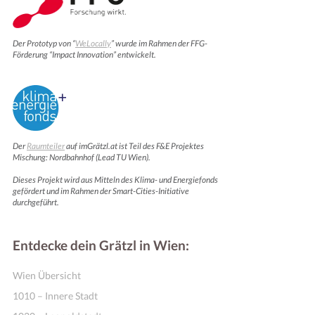
Der Prototyp von “
WeLocally
” wurde im Rahmen der FFG-
Förderung “Impact Innovation” entwickelt.
Der
Raumteiler
auf imGrätzl.at ist Teil des F&E Projektes
Mischung: Nordbahnhof (Lead TU Wien).
Dieses Projekt wird aus Mitteln des Klima- und Energiefonds
gefördert und im Rahmen der Smart-Cities-Initiative
durchgeführt.
Entdecke dein Grätzl in Wien:
Wien Übersicht
1010 – Innere Stadt