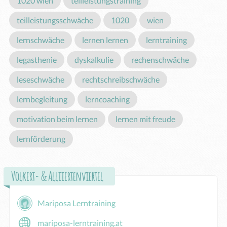
1020 wien
teilleistungstraining
teilleistungsschwäche
1020
wien
lernschwäche
lernen lernen
lerntraining
legasthenie
dyskalkulie
rechenschwäche
leseschwäche
rechtschreibschwäche
lernbegleitung
lerncoaching
motivation beim lernen
lernen mit freude
lernförderung
Volkert- & Alliiertenviertel
Mariposa Lerntraining
mariposa-lerntraining.at