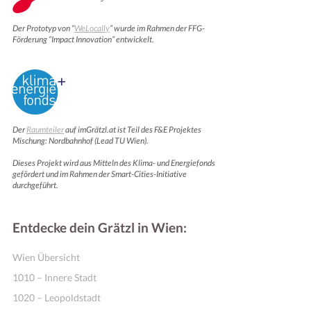
Der Prototyp von “
WeLocally
” wurde im Rahmen der FFG-
Förderung “Impact Innovation” entwickelt.
Der
Raumteiler
auf imGrätzl.at ist Teil des F&E Projektes
Mischung: Nordbahnhof (Lead TU Wien).
Dieses Projekt wird aus Mitteln des Klima- und Energiefonds
gefördert und im Rahmen der Smart-Cities-Initiative
durchgeführt.
Entdecke dein Grätzl in Wien:
Wien Übersicht
1010 – Innere Stadt
1020 – Leopoldstadt