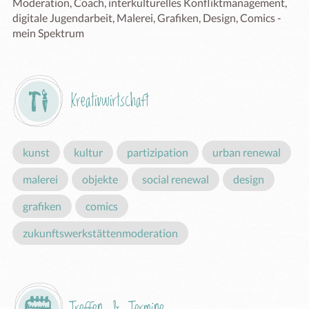
Moderation, Coach, interkulturelles Konfliktmanagement, 
digitale Jugendarbeit, Malerei, Grafiken, Design, Comics - 
mein Spektrum
Kreativwirtschaft
kunst
kultur
partizipation
urban renewal
malerei
objekte
social renewal
design
grafiken
comics
zukunftswerkstättenmoderation
Treffen & Termine