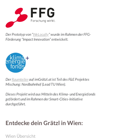
Der Prototyp von “
WeLocally
” wurde im Rahmen der FFG-
Förderung “Impact Innovation” entwickelt.
Der
Raumteiler
auf imGrätzl.at ist Teil des F&E Projektes
Mischung: Nordbahnhof (Lead TU Wien).
Dieses Projekt wird aus Mitteln des Klima- und Energiefonds
gefördert und im Rahmen der Smart-Cities-Initiative
durchgeführt.
Entdecke dein Grätzl in Wien:
Wien Übersicht