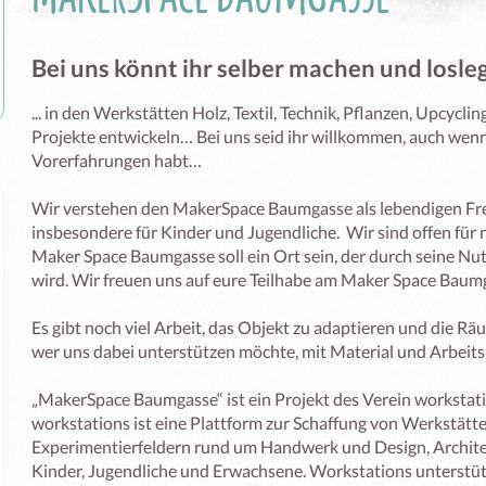
Bei uns könnt ihr selber machen und losleg
... in den Werkstätten Holz, Textil, Technik, Pflanzen, Upcycli
Projekte entwickeln… Bei uns seid ihr willkommen, auch wenn
Vorerfahrungen habt…

Wir verstehen den MakerSpace Baumgasse als lebendigen Fre
insbesondere für Kinder und Jugendliche.  Wir sind offen für
Maker Space Baumgasse soll ein Ort sein, der durch seine Nut
wird. Wir freuen uns auf eure Teilhabe am Maker Space Baumg
Es gibt noch viel Arbeit, das Objekt zu adaptieren und die Rä
wer uns dabei unterstützen möchte, mit Material und Arbeitskra
„MakerSpace Baumgasse“ ist ein Projekt des Verein workstatio
workstations ist eine Plattform zur Schaffung von Werkstätt
Experimentierfeldern rund um Handwerk und Design, Archite
Kinder, Jugendliche und Erwachsene. Workstations unterstü