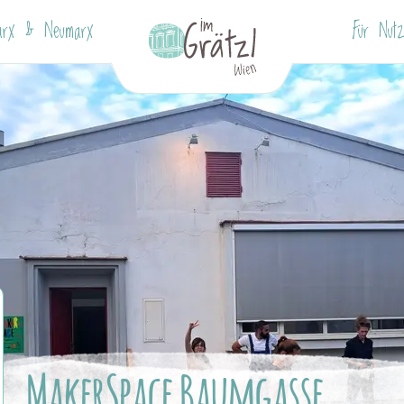
arx & Neumarx
Für Nutz
MakerSpace Baumgasse