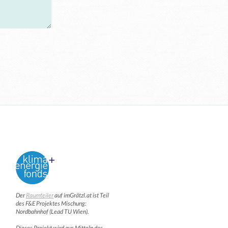
Der
Raumteiler
auf imGrätzl.at ist Teil
des F&E Projektes Mischung:
Nordbahnhof (Lead TU Wien).
Dieses Projekt wird aus Mitteln des