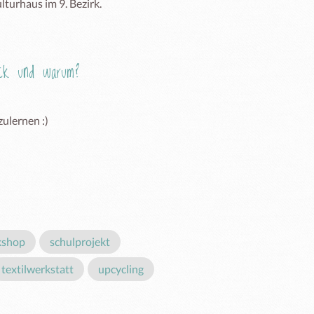
turhaus im 9. Bezirk.
Eck und warum?
ulernen :)
kshop
schulprojekt
textilwerkstatt
upcycling