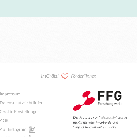
imGrätzl
Förder*innen
Impressum
Datenschutzrichtlinien
Cookie Einstellungen
Der Prototyp von “
WeLocally
” wurde
AGB
im Rahmen der FFG-Förderung
“Impact Innovation” entwickelt.
Auf Instagram