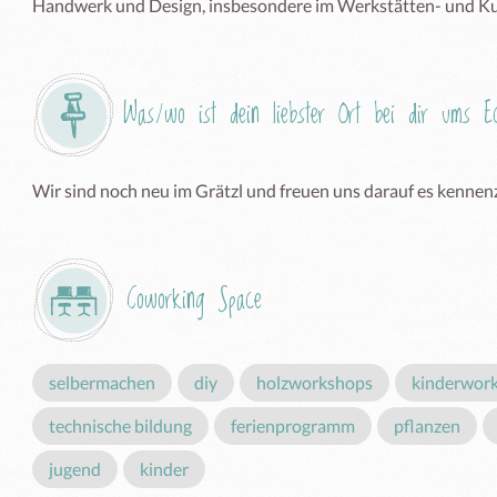
Handwerk und Design, insbesondere im Werkstätten- und Kul
Was/wo ist dein liebster Ort bei dir ums 
Wir sind noch neu im Grätzl und freuen uns darauf es kennenz
Coworking Space
selbermachen
diy
holzworkshops
kinderwor
technische bildung
ferienprogramm
pflanzen
jugend
kinder