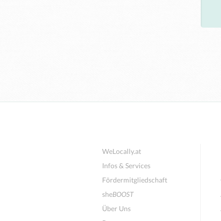
WeLocally.at
Infos & Services
Fördermitgliedschaft
she
BOOST
Über Uns