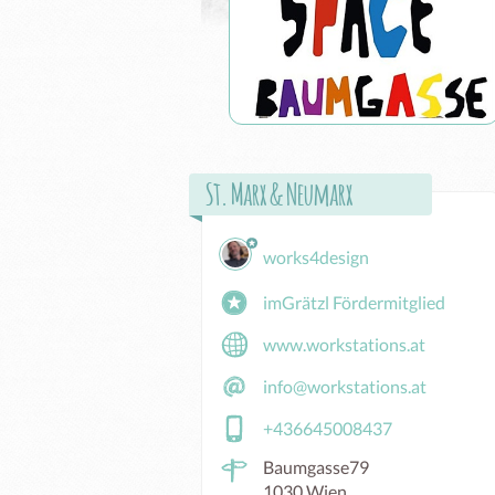
St. Marx & Neumarx
works4design
imGrätzl Fördermitglied
www.workstations.at
info@workstations.at
+436645008437
Baumgasse79
1030 Wien