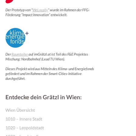
Der Prototyp von “
WeLocally
” wurde im Rahmen der FFG-
Förderung “Impact Innovation” entwickelt.
Der
Raumteiler
auf imGrätzl.at ist Teil des F&E Projektes
Mischung: Nordbahnhof (Lead TU Wien).
Dieses Projekt wird aus Mitteln des Klima- und Energiefonds
gefördert und im Rahmen der Smart-Cities-Initiative
Motivation & Inspiration
durchgeführt.
Entdecke dein Grätzl in Wien:
Wien Übersicht
1010 – Innere Stadt
1020 – Leopoldstadt