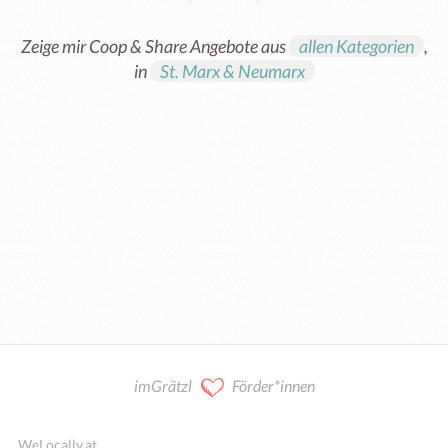
Zeige mir Coop & Share Angebote aus
allen Kategorien
,
in
St. Marx & Neumarx
Kooperation / Mitarbeit
imGrätzl
Förder*innen
WeLocally.at