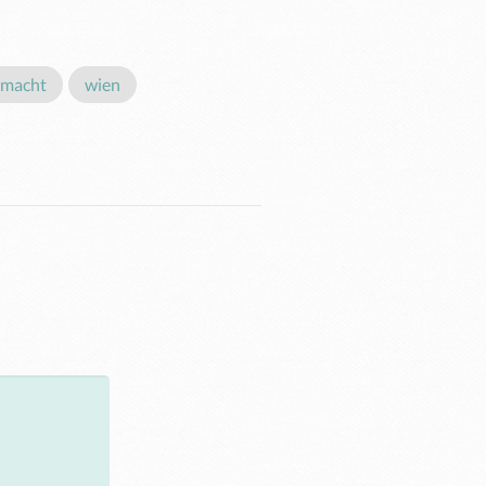
emacht
wien