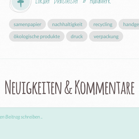
Lokaler Dienstleister & Handwerk
samenpapier
nachhaltigkeit
recycling
handg
ökologische produkte
druck
verpackung
Neuigkeiten & Kommentare