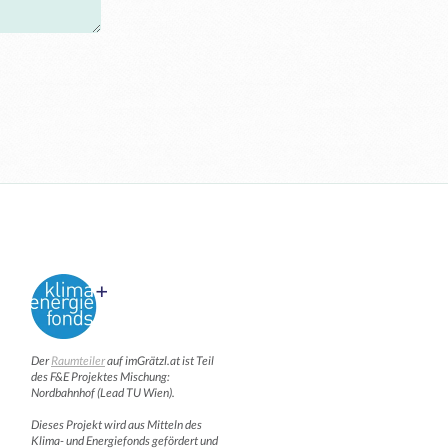
Der
Raumteiler
auf imGrätzl.at ist Teil
des F&E Projektes Mischung:
Nordbahnhof (Lead TU Wien).
Dieses Projekt wird aus Mitteln des
Klima- und Energiefonds gefördert und