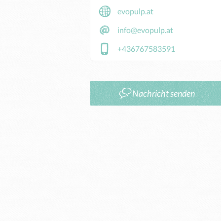
evopulp.at
info@evopulp.at
+436767583591
Nachricht senden