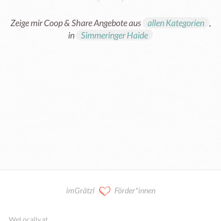
Zeige mir Coop & Share Angebote aus
allen Kategorien
,
in
Simmeringer Haide
Kooperation / Mitarbeit
imGrätzl
Förder*innen
WeLocally.at