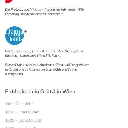
Der Prototyp von “
WeLocally
” wurde im Rahmen der FFG-
Förderung “Impact Innovation” entwickelt.
Der
Raumteiler
auf imGrätzl.at ist Teil des F&E Projektes
Mischung: Nordbahnhof (Lead TU Wien).
Dieses Projekt wird aus Mitteln des Klima- und Energiefonds
gefördert und im Rahmen der Smart-Cities-Initiative
Motivation & Inspiration
durchgeführt.
Entdecke dein Grätzl in Wien:
Wien Übersicht
1010 – Innere Stadt
1020 – Leopoldstadt