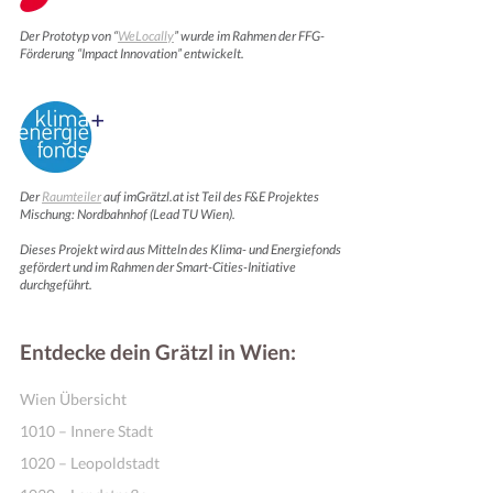
Der Prototyp von “
WeLocally
” wurde im Rahmen der FFG-
Förderung “Impact Innovation” entwickelt.
Der
Raumteiler
auf imGrätzl.at ist Teil des F&E Projektes
Mischung: Nordbahnhof (Lead TU Wien).
Dieses Projekt wird aus Mitteln des Klima- und Energiefonds
gefördert und im Rahmen der Smart-Cities-Initiative
Motivation & Inspiration
durchgeführt.
Entdecke dein Grätzl in Wien:
Wien Übersicht
1010 – Innere Stadt
1020 – Leopoldstadt