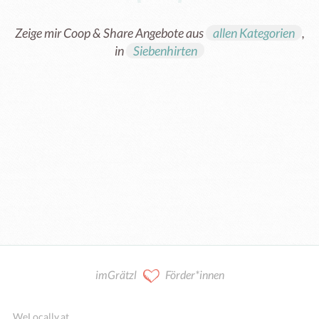
Zeige mir Coop & Share Angebote aus
allen Kategorien
,
in
Siebenhirten
Kooperation / Mitarbeit
imGrätzl
Förder*innen
WeLocally.at