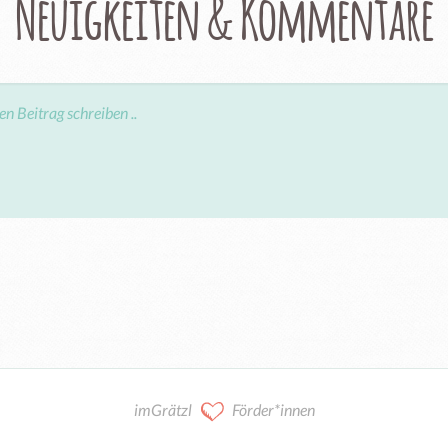
Neuigkeiten & Kommentare
imGrätzl
Förder*innen