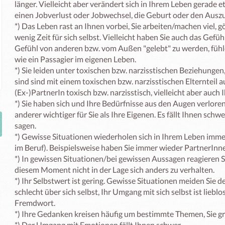
länger. Vielleicht aber verändert sich in Ihrem Leben gerade et
einen Jobverlust oder Jobwechsel, die Geburt oder den Auszug
*) Das Leben rast an Ihnen vorbei, Sie arbeiten/machen viel,
wenig Zeit für sich selbst. Vielleicht haben Sie auch das Gefü
Gefühl von anderen bzw. vom Außen "gelebt" zu werden, fühl
wie ein Passagier im eigenen Leben.

*) Sie leiden unter toxischen bzw. narzisstischen Beziehungen,
sind sind mit einem toxischen bzw. narzisstischen Elternteil au
(Ex-)PartnerIn toxisch bzw. narzisstisch, vielleicht aber auch I
*) Sie haben sich und Ihre Bedürfnisse aus den Augen verloren.
anderer wichtiger für Sie als Ihre Eigenen. Es fällt Ihnen schwe
sagen. 

*) Gewisse Situationen wiederholen sich in Ihrem Leben immer 
im Beruf). Beispielsweise haben Sie immer wieder PartnerInnen,
*) In gewissen Situationen/bei gewissen Aussagen reagieren Si
diesem Moment nicht in der Lage sich anders zu verhalten.

*) Ihr Selbstwert ist gering. Gewisse Situationen meiden Sie de
schlecht über sich selbst, Ihr Umgang mit sich selbst ist lieblos/
Fremdwort. 

*) Ihre Gedanken kreisen häufig um bestimmte Themen, Sie grü
*) Der Umgang mit Emotionen fällt Ihnen schwer.
