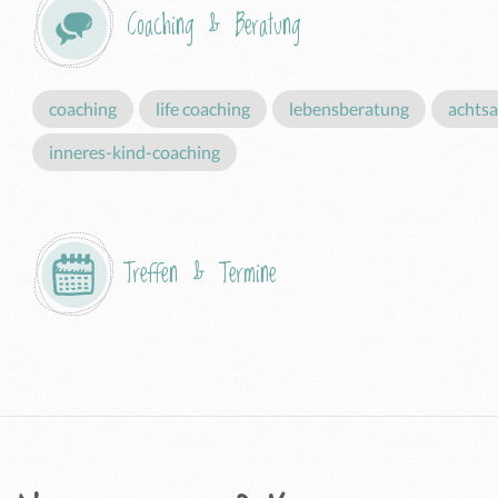
Coaching & Beratung
coaching
life coaching
lebensberatung
achtsa
inneres-kind-coaching
Treffen & Termine