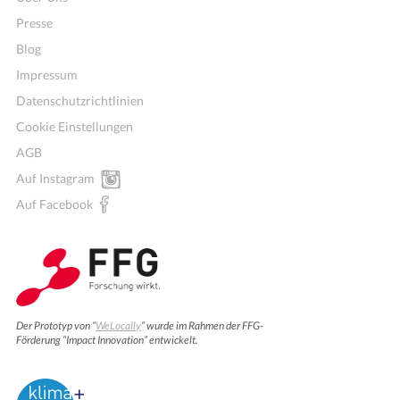
Presse
Blog
Impressum
Datenschutzrichtlinien
Cookie Einstellungen
AGB
Auf Instagram
Auf Facebook
Der Prototyp von “
WeLocally
” wurde im Rahmen der FFG-
Förderung “Impact Innovation” entwickelt.