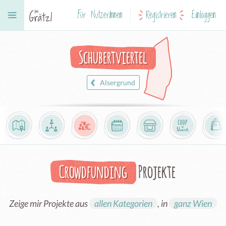
Für NutzerInnen
Registrieren
Einloggen
Schubertviertel
Alsergrund
Crowdfunding
Projekte
Zeige mir Projekte aus
allen Kategorien
, in
ganz Wien