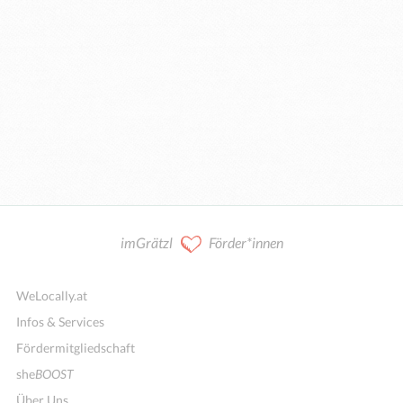
imGrätzl
Förder*innen
WeLocally.at
Infos & Services
Fördermitgliedschaft
she
BOOST
Über Uns