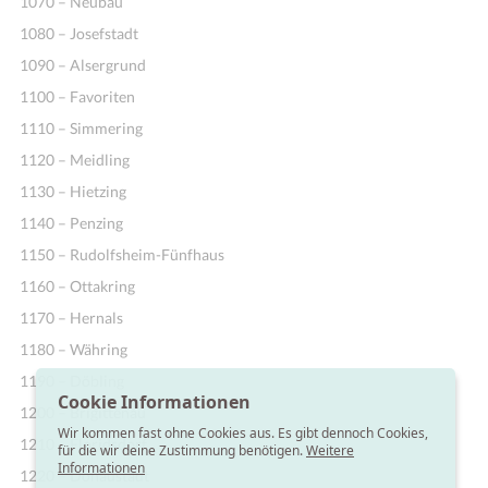
1070 – Neubau
1080 – Josefstadt
1090 – Alsergrund
1100 – Favoriten
1110 – Simmering
1120 – Meidling
1130 – Hietzing
1140 – Penzing
1150 – Rudolfsheim-Fünfhaus
1160 – Ottakring
1170 – Hernals
1180 – Währing
1190 – Döbling
Cookie Informationen
1200 – Brigittenau
Wir kommen fast ohne Cookies aus. Es gibt dennoch Cookies,
1210 – Floridsdorf
für die wir deine Zustimmung benötigen.
Weitere
Informationen
1220 – Donaustadt