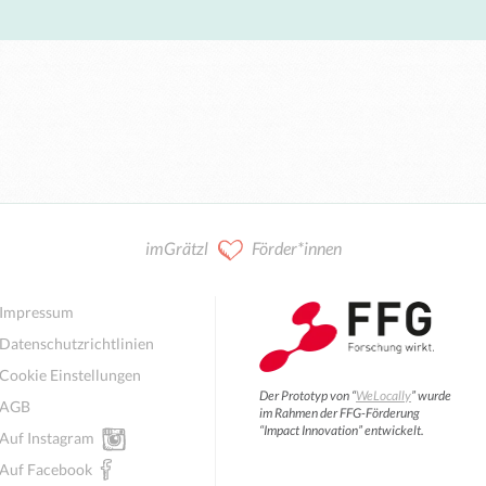
imGrätzl
Förder*innen
Impressum
Datenschutzrichtlinien
Cookie Einstellungen
Der Prototyp von “
WeLocally
” wurde
AGB
im Rahmen der FFG-Förderung
“Impact Innovation” entwickelt.
Auf Instagram
Auf Facebook