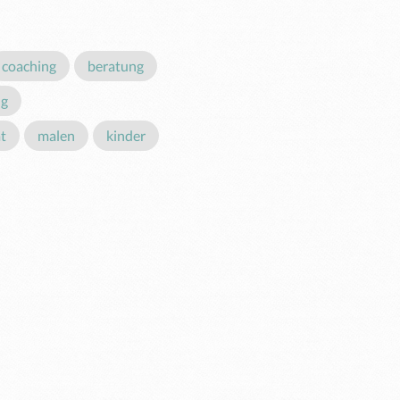
coaching
beratung
ng
ät
malen
kinder