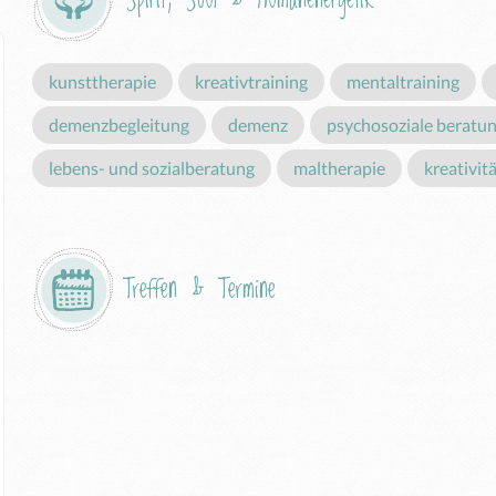
kunsttherapie
kreativtraining
mentaltraining
demenzbegleitung
demenz
psychosoziale beratu
lebens- und sozialberatung
maltherapie
kreativit
Treffen & Termine