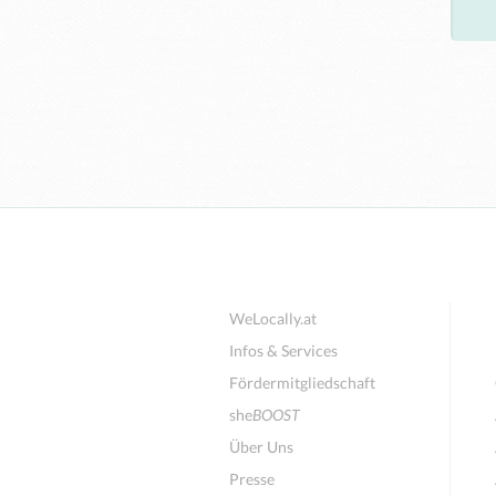
WeLocally.at
Infos & Services
Fördermitgliedschaft
she
BOOST
Über Uns
Presse