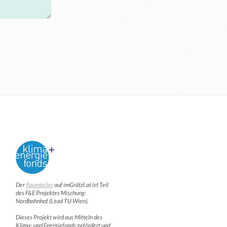
Der
Raumteiler
auf imGrätzl.at ist Teil
des F&E Projektes Mischung:
Nordbahnhof (Lead TU Wien).
Dieses Projekt wird aus Mitteln des
Klima- und Energiefonds gefördert und