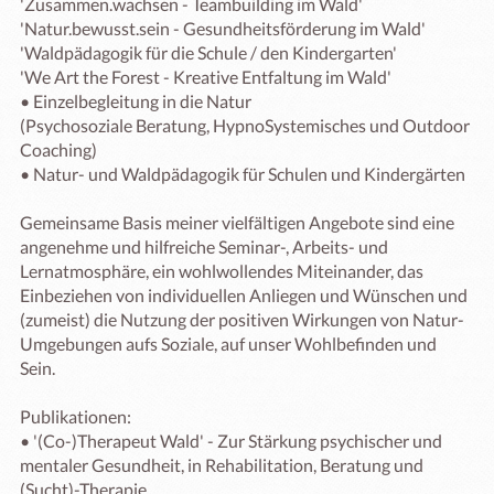
'Zusammen.wachsen - Teambuilding im Wald'

'Natur.bewusst.sein - Gesundheitsförderung im Wald'

'Waldpädagogik für die Schule / den Kindergarten'

'We Art the Forest - Kreative Entfaltung im Wald'

• Einzelbegleitung in die Natur 

(Psychosoziale Beratung, HypnoSystemisches und Outdoor 
Coaching)

• Natur- und Waldpädagogik für Schulen und Kindergärten

Gemeinsame Basis meiner vielfältigen Angebote sind eine 
angenehme und hilfreiche Seminar-, Arbeits- und 
Lernatmosphäre, ein wohlwollendes Miteinander, das 
Einbeziehen von individuellen Anliegen und Wünschen und 
(zumeist) die Nutzung der positiven Wirkungen von Natur-
Umgebungen aufs Soziale, auf unser Wohlbefinden und 
Sein.

Publikationen: 

• '(Co-)Therapeut Wald' - Zur Stärkung psychischer und 
mentaler Gesundheit, in Rehabilitation, Beratung und 
(Sucht)-Therapie
