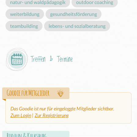
natur- und waldpädagogik
outdoor coaching
weiterbildung
gesundheitsförderung
teambuilding
lebens- und sozialberatung
Treffen & Termine
Goodie für Mitglieder
Das Goodie ist nur für eingeloggte Mitglieder sichtbar.
Zum Login
|
Zur Registrierung
Rodaun & Kalksburg