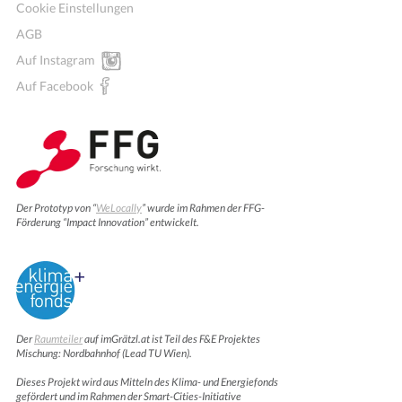
Cookie Einstellungen
AGB
Auf Instagram
Auf Facebook
Der Prototyp von “
WeLocally
” wurde im Rahmen der FFG-
Förderung “Impact Innovation” entwickelt.
Der
Raumteiler
auf imGrätzl.at ist Teil des F&E Projektes
Mischung: Nordbahnhof (Lead TU Wien).
Dieses Projekt wird aus Mitteln des Klima- und Energiefonds
gefördert und im Rahmen der Smart-Cities-Initiative