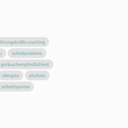
ührungskräfte coaching
u
schlafprobleme
geräuschempfindlichkeit
allergien
phobien
selbsthypnose