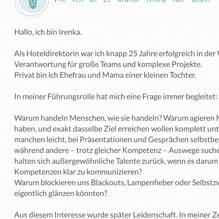
Hallo, ich bin Irenka. 

Als Hoteldirektorin war ich knapp 25 Jahre erfolgreich in der W
Verantwortung für große Teams und komplexe Projekte. 

Privat bin ich Ehefrau und Mama einer kleinen Tochter.

In meiner Führungsrolle hat mich eine Frage immer begleitet: 

Warum handeln Menschen, wie sie handeln? Warum agieren M
haben, und exakt dasselbe Ziel erreichen wollen komplett unte
manchen leicht, bei Präsentationen und Gesprächen selbstb
während andere – trotz gleicher Kompetenz – Auswege suc
halten sich außergewöhnliche Talente zurück, wenn es darum ge
Kompetenzen klar zu kommunizieren?

Warum blockieren uns Blackouts, Lampenfieber oder Selbstzw
eigentlich glänzen könnten?

Aus diesem Interesse wurde später Leidenschaft. In meiner Zei