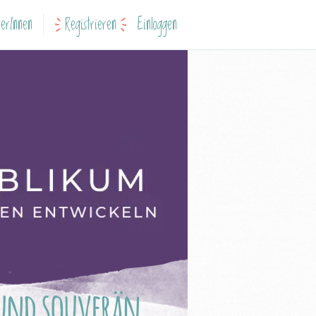
erInnen
Registrieren
Einloggen
 und souverän