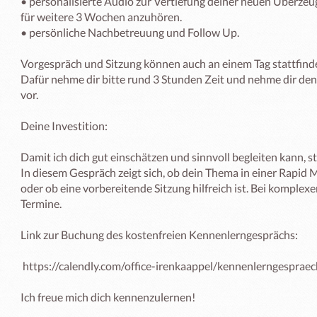
• personalisierte Audio zur Vertiefung deiner neuen Überzeu
für weitere 3 Wochen anzuhören. 

• persönliche Nachbetreuung und Follow Up. 

Vorgespräch und Sitzung können auch an einem Tag stattfinden 
Dafür nehme dir bitte rund 3 Stunden Zeit und nehme dir den 
vor. 

Deine Investition: 

Damit ich dich gut einschätzen und sinnvoll begleiten kann, st
In diesem Gespräch zeigt sich, ob dein Thema in einer Rapid M
oder ob eine vorbereitende Sitzung hilfreich ist. Bei komple
Termine. 

Link zur Buchung des kostenfreien Kennenlerngesprächs:

 https://calendly.com/office-irenkaappel/kennenlerngespraech-irenka-appel

Ich freue mich dich kennenzulernen! 
