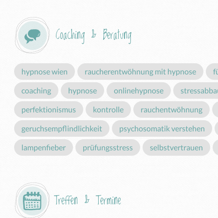
Coaching & Beratung
hypnose wien
raucherentwöhnung mit hypnose
f
coaching
hypnose
onlinehypnose
stressabba
perfektionismus
kontrolle
rauchentwöhnung
geruchsempflindlichkeit
psychosomatik verstehen
lampenfieber
prüfungsstress
selbstvertrauen
Treffen & Termine