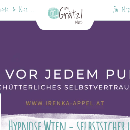
Rochusviertel & Wien Mitte
Für Nutz
Hypnose Wien - selbstsicher