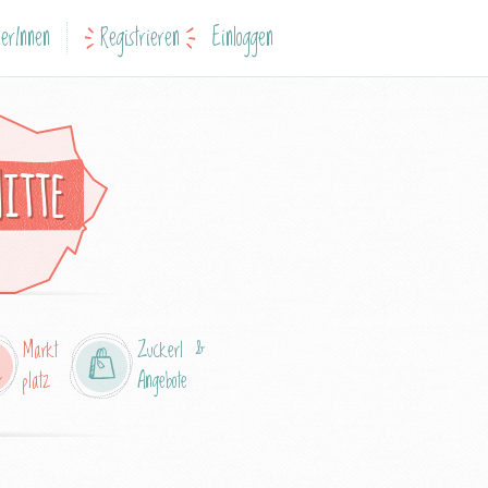
erInnen
Registrieren
Einloggen
itte
Markt
Zuckerl &
platz
Angebote