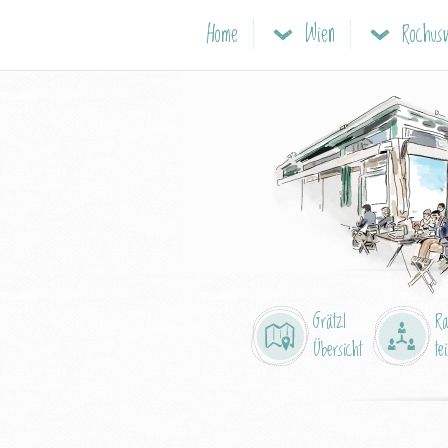
Home
Wien
Grätzl
R
Übersicht
tei