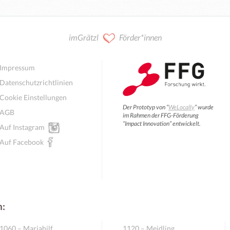
Kooperation / Mitarbeit
imGrätzl
Förder*innen
Impressum
Datenschutzrichtlinien
Cookie Einstellungen
Der Prototyp von “
WeLocally
” wurde
AGB
im Rahmen der FFG-Förderung
“Impact Innovation” entwickelt.
Auf Instagram
Auf Facebook
n:
Mitglieder für Vereine, Initiativen
1060 – Mariahilf
1120 – Meidling