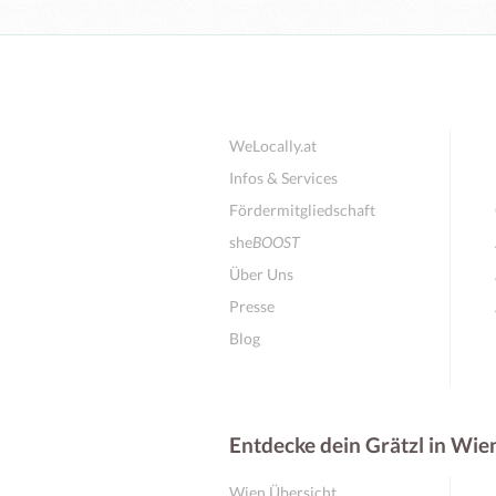
WeLocally.at
Infos & Services
Fördermitgliedschaft
she
BOOST
Über Uns
Presse
Blog
Entdecke dein Grätzl in Wie
Wien Übersicht