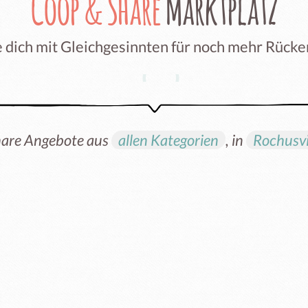
Coop & Share
Marktplatz
 dich mit Gleichgesinnten für noch mehr Rück
hare Angebote aus
allen Kategorien
, in
Rochusvi