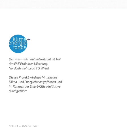
Der
Raumteiler
auf imGrätzl.at ist Teil
des F&E Projektes Mischung:
Nordbahnhof (Lead TU Wien).
Dieses Projekt wird aus Mitteln des
Klima- und Energiefonds gefördert und
im Rahmen der Smart-Cities-Initiative
durchgeführt.
1180 – Währing