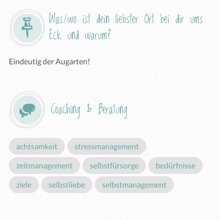
Was/wo ist dein liebster Ort bei dir ums 
Eck und warum?
Eindeutig der Augarten! 
Coaching & Beratung
achtsamkeit
stressmanagement
zeitmanagement
selbstfürsorge
bedürfnisse
ziele
selbstliebe
selbstmanagement