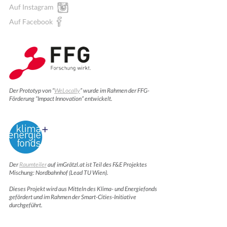
Auf Instagram
Auf Facebook
Der Prototyp von “
WeLocally
” wurde im Rahmen der FFG-
Förderung “Impact Innovation” entwickelt.
Der
Raumteiler
auf imGrätzl.at ist Teil des F&E Projektes
Mischung: Nordbahnhof (Lead TU Wien).
Dieses Projekt wird aus Mitteln des Klima- und Energiefonds
gefördert und im Rahmen der Smart-Cities-Initiative
durchgeführt.