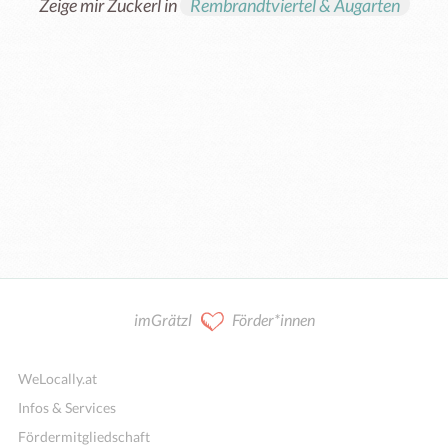
Zeige mir Zuckerl in
Rembrandtviertel & Augarten
imGrätzl
Förder*innen
WeLocally.at
Infos & Services
Fördermitgliedschaft