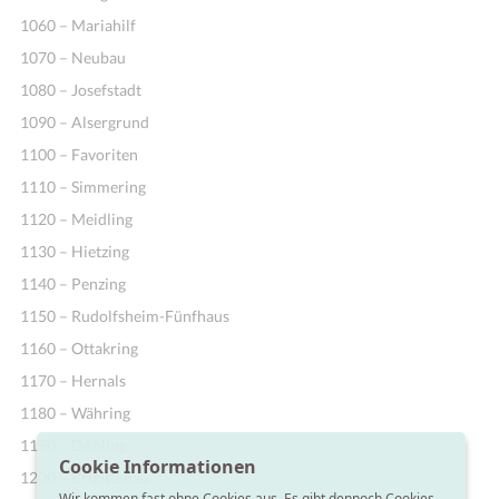
1060 – Mariahilf
1070 – Neubau
1080 – Josefstadt
1090 – Alsergrund
1100 – Favoriten
1110 – Simmering
1120 – Meidling
1130 – Hietzing
1140 – Penzing
1150 – Rudolfsheim-Fünfhaus
1160 – Ottakring
1170 – Hernals
1180 – Währing
1190 – Döbling
Cookie Informationen
1200 – Brigittenau
Wir kommen fast ohne Cookies aus. Es gibt dennoch Cookies,