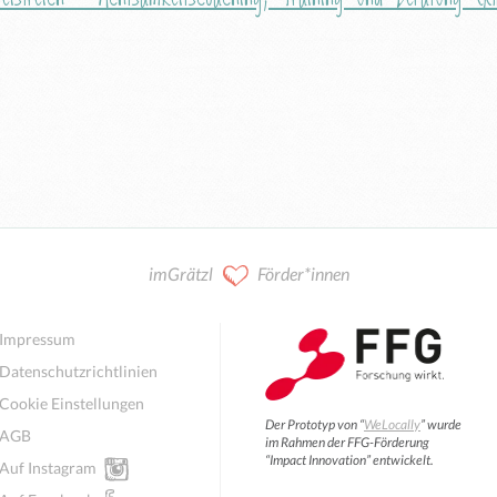
imGrätzl
Förder*innen
Impressum
Datenschutzrichtlinien
Cookie Einstellungen
Der Prototyp von “
WeLocally
” wurde
AGB
im Rahmen der FFG-Förderung
“Impact Innovation” entwickelt.
Auf Instagram