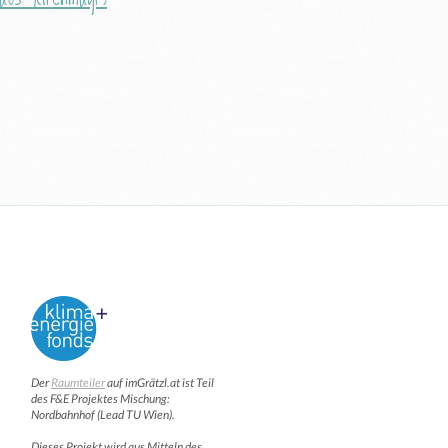
Der
Raumteiler
auf imGrätzl.at ist Teil
des F&E Projektes Mischung:
Nordbahnhof (Lead TU Wien).
Dieses Projekt wird aus Mitteln des