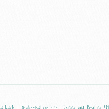
eistreich – Achtsamkeitscoaching, Training und Beratung (K