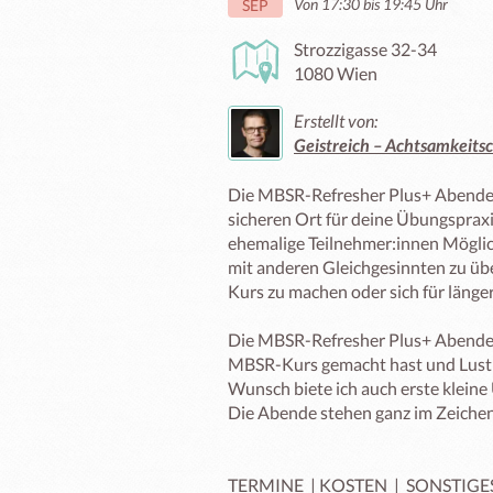
Von 17:30 bis 19:45 Uhr
SEP
Strozzigasse 32-34
1080 Wien
Erstellt von:
Geistreich – Achtsamkeits
Die MBSR-Refresher Plus+ Abende 
sicheren Ort für deine Übungspraxi
ehemalige Teilnehmer:innen Möglic
mit anderen Gleichgesinnten zu üb
Kurs zu machen oder sich für längere
Die MBSR-Refresher Plus+ Abende ri
MBSR-Kurs gemacht hast und Lust a
Wunsch biete ich auch erste klei
Die Abende stehen ganz im Zeichen
TERMINE  | KOSTEN  |  SONSTIGES