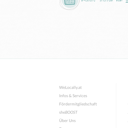
WeLocally.at
Infos & Services
Fördermitgliedschaft
she
BOOST
Über Uns