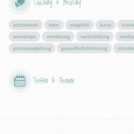
Coaching & Beratung
achtsamkeit
mbsr
mitgefühl
kurse
traini
workshops
vermietung
weiterbildung
medita
prozessbegleitung
gesundheitsförderung
stressb
Treffen & Termine