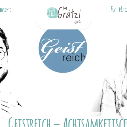
nviertel
Für Nutz
Geistreich – Achtsamkeitsc