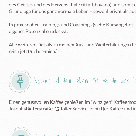
des Geistes und des Herzens (Pali: citta-bhavana) und somit e
Grundlage für das ganz normale Leben – sowohl privat als auch
In praxisnahen Trainings und Coachings (siehe Kursangebot) 
eigenes Potenzial entdeckst.

Alle weiteren Details zu meinen Aus- und Weiterbildungen fin
reich.jetzt/ueber-mich/ 
Was/wo ist dein liebster Ort bei dir ums 
Einen genussvollen Kaffee genießen im "winzigen" Kaffeemodul
Josephstädterstraße. 🥰 Toller Service, fein(st)er Kaffee und i