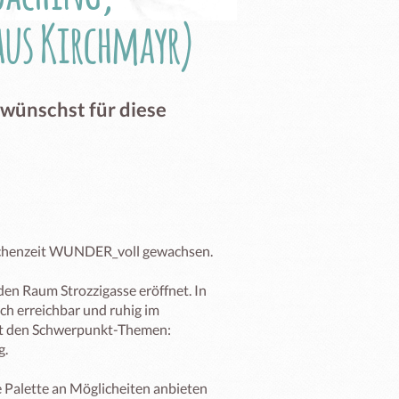
aus Kirchmayr)
 wünschst für diese
schenzeit WUNDER_voll gewachsen. 

n Raum Strozzigasse eröffnet. In 
ch erreichbar und ruhig im 
it den Schwerpunkt-Themen: 
.

 Palette an Möglicheiten anbieten 