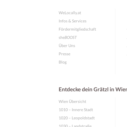
WeLocally.at
Infos & Services
Fördermitgliedschaft
she
BOOST
Über Uns
Presse
Blog
Entdecke dein Grätzl in Wie
Wien Übersicht
1010 – Innere Stadt
1020 – Leopoldstadt
1030 – Landstraße