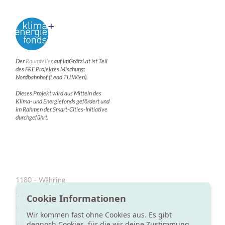
Der
Raumteiler
auf imGrätzl.at ist Teil
des F&E Projektes Mischung:
Nordbahnhof (Lead TU Wien).
Dieses Projekt wird aus Mitteln des
Klima- und Energiefonds gefördert und
im Rahmen der Smart-Cities-Initiative
durchgeführt.
1180 – Währing
1190 – Döbling
Cookie Informationen
1200 – Brigittenau
Wir kommen fast ohne Cookies aus. Es gibt
1210 – Floridsdorf
dennoch Cookies, für die wir deine Zustimmung