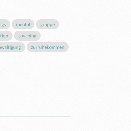
ngs
mental
gruppe
tion
coaching
ewältigung
zurruhekommen