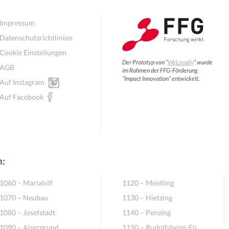
Impressum
Datenschutzrichtlinien
Cookie Einstellungen
Der Prototyp von “
WeLocally
” wurde
AGB
im Rahmen der FFG-Förderung
“Impact Innovation” entwickelt.
Auf Instagram
Auf Facebook
n:
1060 – Mariahilf
1120 – Meidling
1070 – Neubau
1130 – Hietzing
1080 – Josefstadt
1140 – Penzing
1090 – Alsergrund
1150 – Rudolfsheim-Fünfhaus