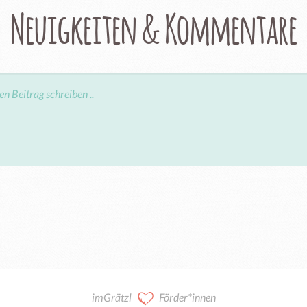
Neuigkeiten & Kommentare
imGrätzl
Förder*innen