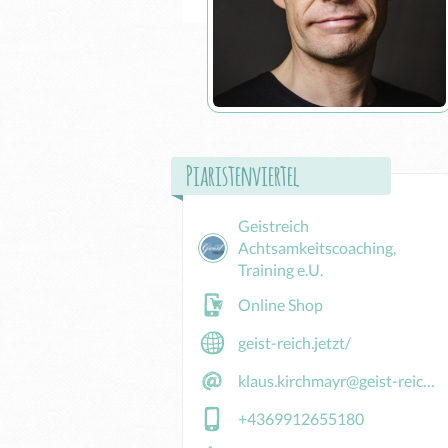
Piaristenviertel
Geistreich
Achtsamkeitscoaching,
Training e.U.
Online Shop
geist-reich.jetzt/
klaus.kirchmayr@geist-reich.jetzt
+4369912655180