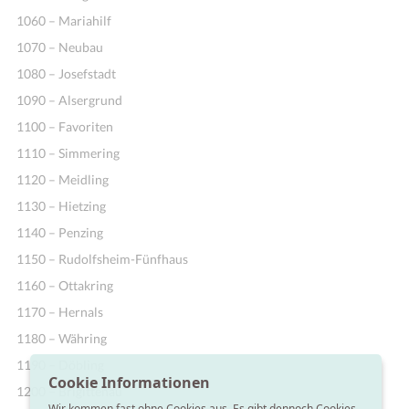
1060 – Mariahilf
1070 – Neubau
1080 – Josefstadt
1090 – Alsergrund
1100 – Favoriten
1110 – Simmering
1120 – Meidling
1130 – Hietzing
1140 – Penzing
1150 – Rudolfsheim-Fünfhaus
1160 – Ottakring
1170 – Hernals
1180 – Währing
1190 – Döbling
Cookie Informationen
1200 – Brigittenau
Wir kommen fast ohne Cookies aus. Es gibt dennoch Cookies,