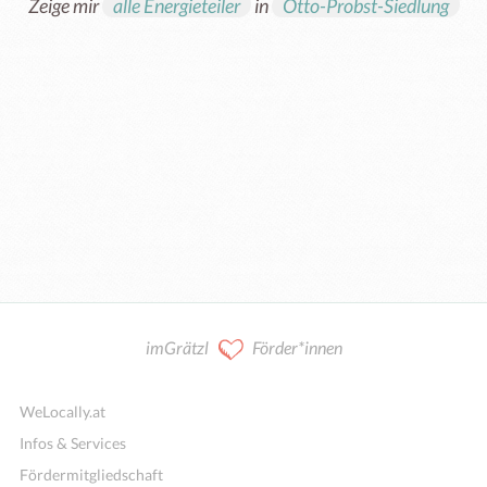
Zeige mir
alle Energieteiler
in
Otto-Probst-Siedlung
imGrätzl
Förder*innen
WeLocally.at
Infos & Services
Fördermitgliedschaft