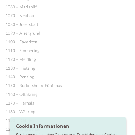
1060 – Mariahilf
1070 – Neubau
1080 – Josefstadt
1090 – Alsergrund
1100 – Favoriten
1110 – Simmering
1120 – Meidling
1130 – Hietzing
1140 – Penzing
1150 – Rudolfsheim-Fünfhaus
1160 – Ottakring
1170 – Hernals
1180 – Währing
1190 – Döbling
Cookie Informationen
1200 – Brigittenau
Wir kommen fast ohne Cookies aus. Es gibt dennoch Cookies,