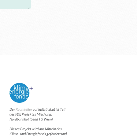
Der
Raumteiler
auf imGrätzl.at ist Teil
des F&E Projektes Mischung:
Nordbahnhof (Lead TU Wien).
Dieses Projekt wird aus Mitteln des
Klima- und Energiefonds gefördert und