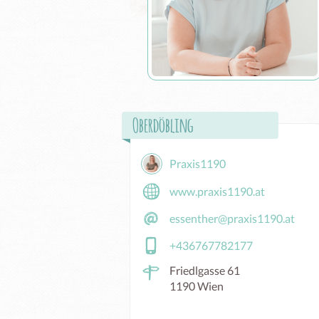
Oberdöbling
Praxis1190
www.praxis1190.at
essenther@praxis1190.at
+436767782177
Friedlgasse 61
1190 Wien