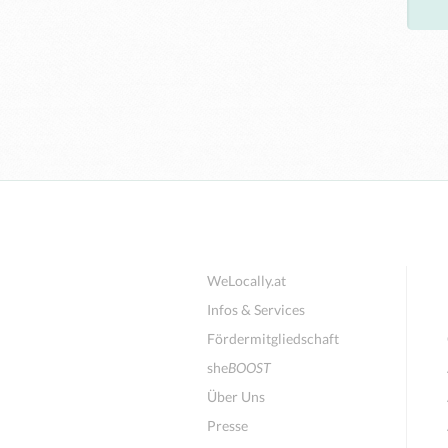
WeLocally.at
Infos & Services
Fördermitgliedschaft
she
BOOST
Über Uns
Presse