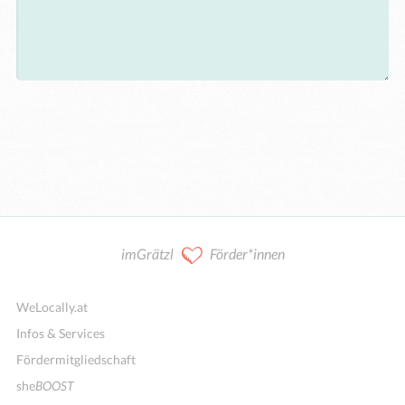
imGrätzl
Förder*innen
WeLocally.at
Infos & Services
Fördermitgliedschaft
she
BOOST