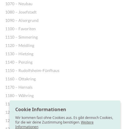
1070 – Neubau
1080 – Josefstadt
1090 – Alsergrund
1100 – Favoriten
1110 – Simmering
1120 – Meidling
1130 – Hietzing
1140 – Penzing
1150 – Rudolfsheim-Fünfhaus
1160 – Ottakring
1170 – Hernals
1180 – Währing
1190 – Döbling
Cookie Informationen
1200 – Brigittenau
Wir kommen fast ohne Cookies aus. Es gibt dennoch Cookies,
1210 – Floridsdorf
für die wir deine Zustimmung benötigen.
Weitere
Informationen
1220 – Donaustadt