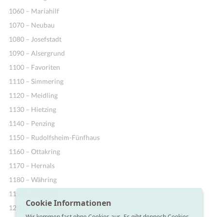
1060 – Mariahilf
1070 – Neubau
1080 – Josefstadt
1090 – Alsergrund
1100 – Favoriten
1110 – Simmering
1120 – Meidling
1130 – Hietzing
1140 – Penzing
1150 – Rudolfsheim-Fünfhaus
1160 – Ottakring
1170 – Hernals
1180 – Währing
1190 – Döbling
Cookie Informationen
1200 – Brigittenau
Wir kommen fast ohne Cookies aus. Es gibt dennoch Cookies,