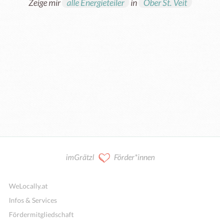
Zeige mir
alle Energieteiler
in
Ober St. Veit
imGrätzl
Förder*innen
WeLocally.at
Infos & Services
Fördermitgliedschaft