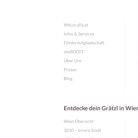
WeLocally.at
Infos & Services
Fördermitgliedschaft
she
BOOST
Über Uns
Presse
Blog
Entdecke dein Grätzl in Wie
Wien Übersicht
1010 – Innere Stadt