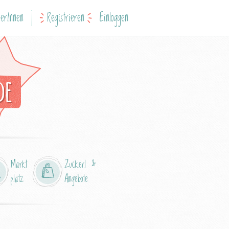
erInnen
Registrieren
Einloggen
de
Markt
Zuckerl &
platz
Angebote