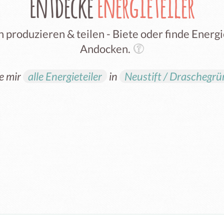
Entdecke
Energieteiler
 produzieren & teilen - Biete oder finde Ener
Andocken.
e mir
alle Energieteiler
in
Neustift / Draschegr