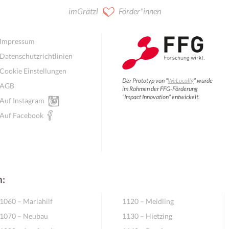
imGrätzl
Förder*innen
Impressum
Datenschutzrichtlinien
Cookie Einstellungen
Der Prototyp von “
WeLocally
” wurde
AGB
im Rahmen der FFG-Förderung
“Impact Innovation” entwickelt.
Auf Instagram
Auf Facebook
n:
1060 – Mariahilf
1120 – Meidling
1070 – Neubau
1130 – Hietzing