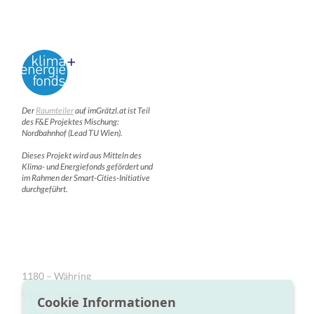
Der
Raumteiler
auf imGrätzl.at ist Teil
des F&E Projektes Mischung:
Nordbahnhof (Lead TU Wien).
Dieses Projekt wird aus Mitteln des
Klima- und Energiefonds gefördert und
im Rahmen der Smart-Cities-Initiative
durchgeführt.
1180 – Währing
1190 – Döbling
Cookie Informationen