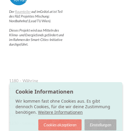
Der
Raumteiler
auf imGrätzl.at ist Teil
des F&E Projektes Mischung:
Nordbahnhof (Lead TU Wien).
Dieses Projekt wird aus Mitteln des
Klima- und Energiefonds gefördert und
im Rahmen der Smart-Cities-Initiative
durchgeführt.
1180 – Währing
1190 – Döbling
Cookie Informationen
1200 – Brigittenau
Wir kommen fast ohne Cookies aus. Es gibt
1210 – Floridsdorf
dennoch Cookies, für die wir deine Zustimmung
benötigen.
Weitere Informationen
1220 – Donaustadt
1230 – Liesing
Cookies akzeptieren
Einstellungen