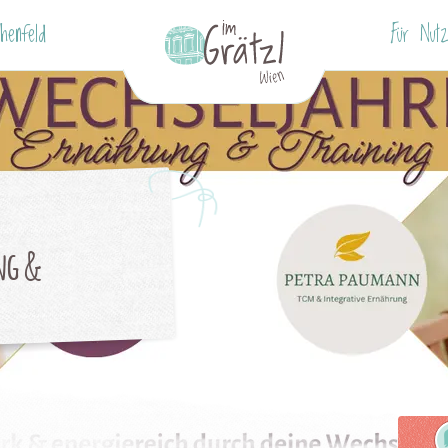
henfeld
Für Nutz
ng &