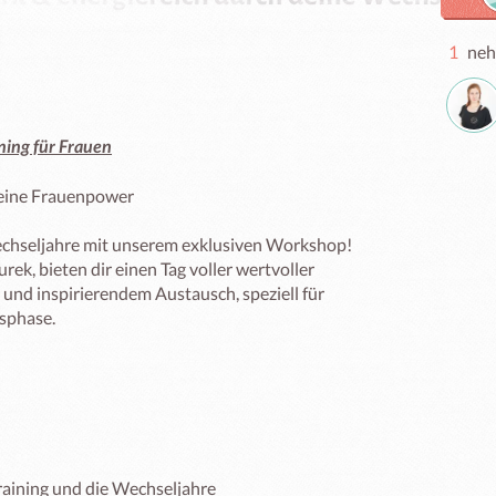
1
neh
ining für Frauen
eine Frauenpower 

hseljahre mit unserem exklusiven Workshop! 

k, bieten dir einen Tag voller wertvoller 
und inspirierendem Austausch, speziell für 
phase. 
