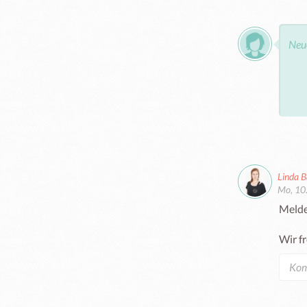
Linda 
Mo, 10
Melde 
Wir f