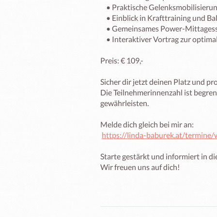
    • Praktische Gelenksmobilisierung für deinen ganzen Körper

    • Einblick in Krafttraining und Balanceübungen, um dich zu stärken

    • Gemeinsames Power-Mittagessen

    • Interaktiver Vortrag zur optimalen Ernährung in den Wechseljahren

Preis: € 109,-

Sicher dir jetzt deinen Platz und p
Die Teilnehmerinnenzahl ist begren
gewährleisten. 

Melde dich gleich bei mir an: 

https://linda-baburek.at/termine/
Starte gestärkt und informiert in d
Wir freuen uns auf dich!