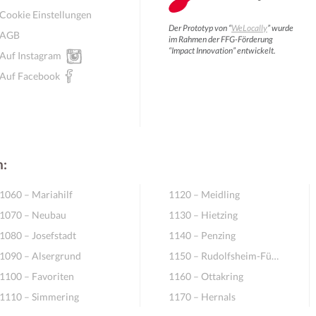
Cookie Einstellungen
Der Prototyp von “
WeLocally
” wurde
AGB
im Rahmen der FFG-Förderung
“Impact Innovation” entwickelt.
Auf Instagram
Auf Facebook
n:
1060 – Mariahilf
1120 – Meidling
1070 – Neubau
1130 – Hietzing
1080 – Josefstadt
1140 – Penzing
1090 – Alsergrund
1150 – Rudolfsheim-Fünfhaus
1100 – Favoriten
1160 – Ottakring
1110 – Simmering
1170 – Hernals