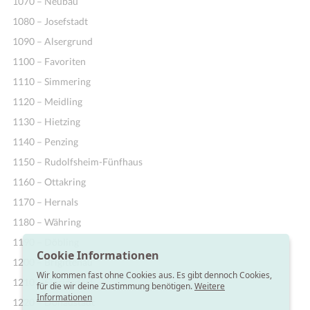
1070 – Neubau
1080 – Josefstadt
1090 – Alsergrund
1100 – Favoriten
1110 – Simmering
1120 – Meidling
1130 – Hietzing
1140 – Penzing
1150 – Rudolfsheim-Fünfhaus
1160 – Ottakring
1170 – Hernals
1180 – Währing
1190 – Döbling
Cookie Informationen
1200 – Brigittenau
Wir kommen fast ohne Cookies aus. Es gibt dennoch Cookies,
1210 – Floridsdorf
für die wir deine Zustimmung benötigen.
Weitere
Informationen
1220 – Donaustadt