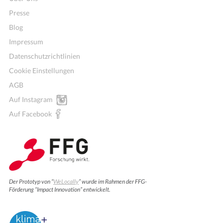
Presse
Blog
Impressum
Datenschutzrichtlinien
Cookie Einstellungen
AGB
Auf Instagram
Auf Facebook
Der Prototyp von “
WeLocally
” wurde im Rahmen der FFG-
Förderung “Impact Innovation” entwickelt.