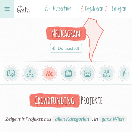
Für NutzerInnen
Registrieren
Einloggen
Neukagran
Donaustadt
Crowdfunding
Projekte
Zeige mir Projekte aus
allen Kategorien
, in
ganz Wien