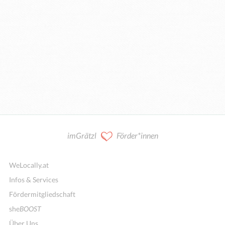
imGrätzl
Förder*innen
WeLocally.at
Infos & Services
Fördermitgliedschaft
she
BOOST
Über Uns