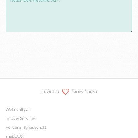
imGrätzl
Förder*innen
WeLocally.at
Infos & Services
Fördermitgliedschaft
she
BOOST