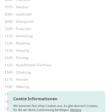
1070 – Neubau
1080 – Josefstadt
1090 – Alsergrund
1100 – Favoriten
1110 – Simmering
1120 – Meidling
1130 – Hietzing
1140 – Penzing
1150 – Rudolfsheim-Fünfhaus
1160 – Ottakring
1170 – Hernals
1180 – Währing
1190 – Döbling
Cookie Informationen
1200 – Brigittenau
Wir kommen fast ohne Cookies aus. Es gibt dennoch Cookies,
1210 – Floridsdorf
für die wir deine Zustimmung benötigen.
Weitere