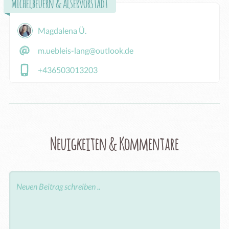
Michelbeuern & Alservorstadt
Magdalena Ü.
m.uebleis-lang@outlook.de
+436503013203
Neuigkeiten & Kommentare