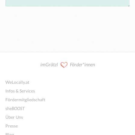
imGrätzl
Förder*innen
WeLocally.at
Infos & Services
Fördermitgliedschaft
she
BOOST
Über Uns
Presse
Blog