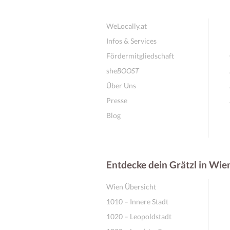
WeLocally.at
Infos & Services
Fördermitgliedschaft
she
BOOST
Über Uns
Presse
Blog
Entdecke dein Grätzl in Wie
Wien Übersicht
1010 – Innere Stadt
1020 – Leopoldstadt