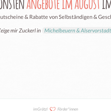
hönsten
Angebote im August
im
Gutscheine & Rabatte von Selbständigen & Ges
eige mir Zuckerl in
Michelbeuern & Alservorstad
imGrätzl
Förder*innen