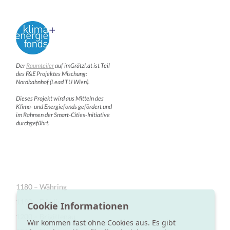
Der
Raumteiler
auf imGrätzl.at ist Teil
des F&E Projektes Mischung:
Nordbahnhof (Lead TU Wien).
Dieses Projekt wird aus Mitteln des
Klima- und Energiefonds gefördert und
im Rahmen der Smart-Cities-Initiative
durchgeführt.
1180 – Währing
1190 – Döbling
Cookie Informationen
1200 – Brigittenau
Wir kommen fast ohne Cookies aus. Es gibt