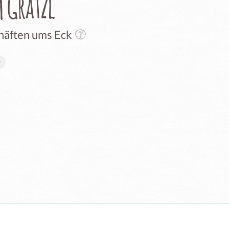
 Grätzl
chäften ums Eck
t