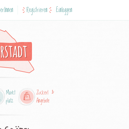
erInnen
Registrieren
Einloggen
rstadt
Markt
Zuckerl &
platz
Angebote