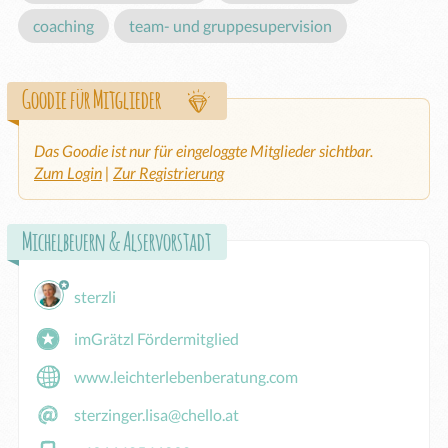
coaching
team- und gruppesupervision
Goodie für Mitglieder
Das Goodie ist nur für eingeloggte Mitglieder sichtbar.
Zum Login
|
Zur Registrierung
Michelbeuern & Alservorstadt
sterzli
imGrätzl Fördermitglied
www.leichterlebenberatung.com
sterzinger.lisa@chello.at