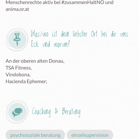
Menschenrechte aktiv bei #zusammenHaltNÖ und 
anima.or.at
Was/wo ist dein liebster Ort bei dir ums 
Eck und warum?
An der oberen alten Donau, 

TSA Fitness, 

Vindobona, 

Hacienda Ephemer;
Coaching & Beratung
psychosoziale beratung
einzelsupervision