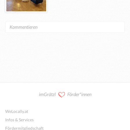
imGrätzl
Förder*innen
WeLocally.at
Infos & Services
Fördermitgliedschaft