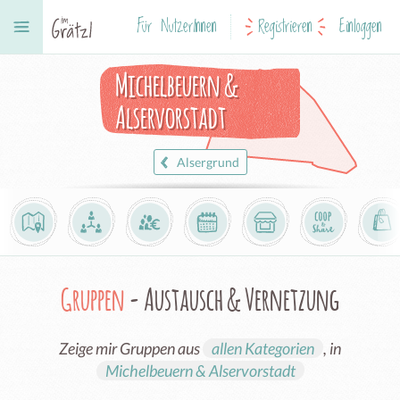
Für NutzerInnen
Registrieren
Einloggen
Michelbeuern &
Alservorstadt
Alsergrund
Gruppen
- Austausch & Vernetzung
Zeige mir Gruppen aus
allen Kategorien
, in
Michelbeuern & Alservorstadt