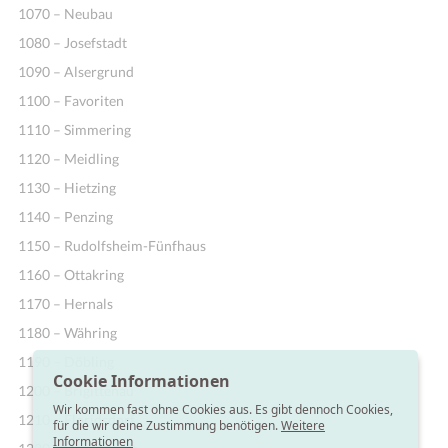
1070 – Neubau
1080 – Josefstadt
1090 – Alsergrund
1100 – Favoriten
1110 – Simmering
1120 – Meidling
1130 – Hietzing
1140 – Penzing
1150 – Rudolfsheim-Fünfhaus
1160 – Ottakring
1170 – Hernals
1180 – Währing
1190 – Döbling
Cookie Informationen
1200 – Brigittenau
Wir kommen fast ohne Cookies aus. Es gibt dennoch Cookies,
1210 – Floridsdorf
für die wir deine Zustimmung benötigen.
Weitere
Informationen