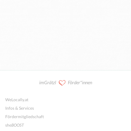
imGrätzl
Förder*innen
WeLocally.at
Infos & Services
Fördermitgliedschaft
she
BOOST