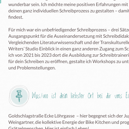
wunderbar sein. Ich möchte meine positiven Erfahrungen mit di
deinen ganz individuellen Schreibprozess zu gestalten – dami
findest.

Für mich war ein unbefriedigender Schreibprozess – drei Sätze
Ausgangspunkt für die Auseinandersetzung mit Schreibdidakt
Vergleichenden Literaturwissenschaft und der Transkulturel
Writers’ Studio Einblick in einen ganz anderen Zugang zum Sc
ich von 2021 bis 2023 dort die Ausbildung zur Schreibtrainer
für dein Schreiben zu eröffnen, gestalte ich Workshops zu un
und Problemstellungen.
Was/wo ist dein liebster Ort bei dir ums 
Goldschlagstraße Ecke Löhrgasse  – hier begegnet sich der Ju
Weingartner, die kollektive Energie der Bike Kitchen und pro
Grätzelmenschen. Hier ist einfach Leben!