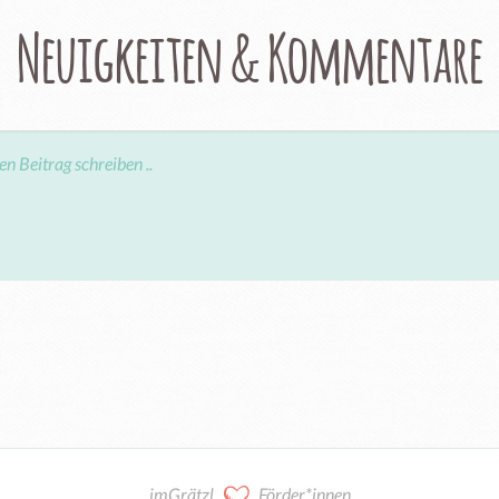
Neuigkeiten & Kommentare
imGrätzl
Förder*innen