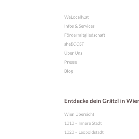
WeLocally.at
Infos & Services
Fördermitgliedschaft
she
BOOST
Über Uns
Presse
Blog
Entdecke dein Grätzl in Wie
Wien Übersicht
1010 – Innere Stadt
1020 – Leopoldstadt