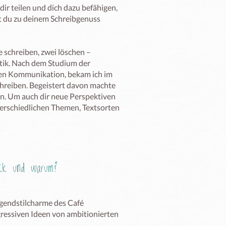
r teilen und dich dazu befähigen, 
t du zu deinem Schreibgenuss 
 schreiben, zwei löschen – 
ik. Nach dem Studium der 
len Kommunikation, bekam ich im 
hreiben. Begeistert davon machte 
in. Um auch dir neue Perspektiven 
terschiedlichen Themen, Textsorten 
Eck und warum?
gendstilcharme des Café 
gressiven Ideen von ambitionierten 