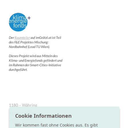
Der
Raumteiler
auf imGrätzl.at ist Teil
des F&E Projektes Mischung:
Nordbahnhof (Lead TU Wien).
Dieses Projekt wird aus Mitteln des
Klima- und Energiefonds gefördert und
im Rahmen der Smart-Cities-Initiative
durchgeführt.
1180 – Währing
1190 – Döbling
Cookie Informationen
1200 – Brigittenau
Wir kommen fast ohne Cookies aus. Es gibt