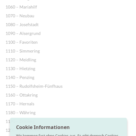
1060 – Mariahilf
1070 – Neubau
1080 – Josefstadt
1090 – Alsergrund
1100 – Favoriten
1110 – Simmering
1120 – Meidling
1130 – Hietzing
1140 – Penzing
1150 – Rudolfsheim-Fünfhaus
1160 – Ottakring
1170 – Hernals
1180 – Währing
1190 – Döbling
Cookie Informationen
1200 – Brigittenau
Wir kommen fast ohne Cookies aus. Es gibt dennoch Cookies,