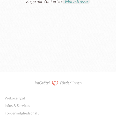
Zeige mir Zuckerl in
Märzstrasse
imGrätzl
Förder*innen
WeLocally.at
Infos & Services
Fördermitgliedschaft