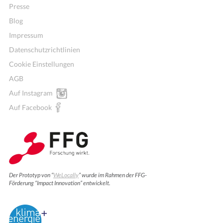
Presse
Blog
Impressum
Datenschutzrichtlinien
Cookie Einstellungen
AGB
Auf Instagram
Auf Facebook
Der Prototyp von “
WeLocally
” wurde im Rahmen der FFG-
Förderung “Impact Innovation” entwickelt.