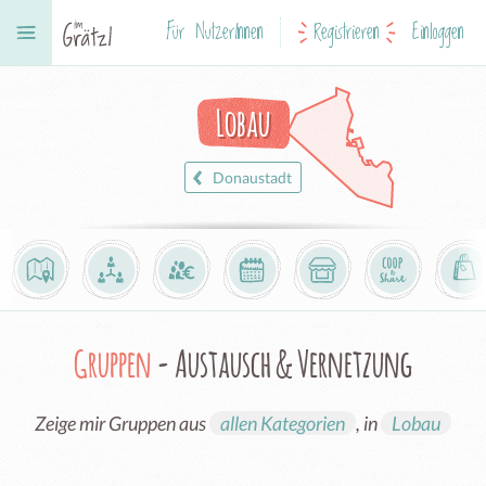
Für NutzerInnen
Registrieren
Einloggen
Lobau
Donaustadt
Gruppen
- Austausch & Vernetzung
Zeige mir Gruppen aus
allen Kategorien
, in
Lobau