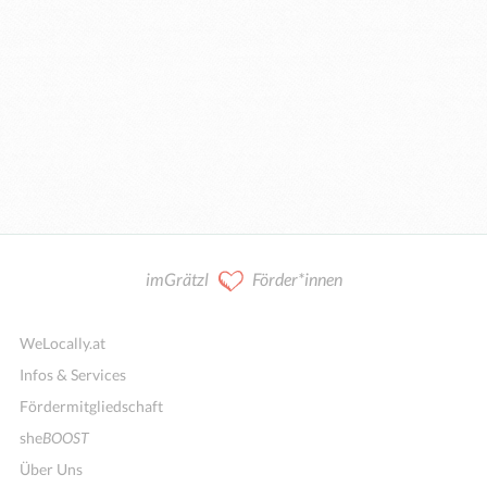
imGrätzl
Förder*innen
WeLocally.at
Infos & Services
Fördermitgliedschaft
she
BOOST
Über Uns