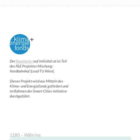
Der
Raumteiler
auf imGrätzl.at ist Teil
des F&E Projektes Mischung:
Nordbahnhof (Lead TU Wien).
Dieses Projekt wird aus Mitteln des
Klima- und Energiefonds gefördert und
im Rahmen der Smart-Cities-Initiative
durchgeführt.
1180 – Währing