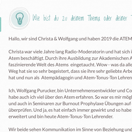
Wie bist du zu deinem Thema oder deiner T
Hallo, wir sind Christa & Wolfgang und haben 2019 die ATE
Christa war viele Jahre lang Radio-Moderatorin und hat sich 
Atem beschäftigt. Durch ihre Ausbildung zur Akademischen At
faszinierende Welt des Atems  eingetaucht. Wow - was da alle
Weg hat sie so sehr begeistert, dass sie ihre sehr geliebte A
hat und nun als  Atempädagogin und Atem-Tonus-Ton Lehrende
Ich, Wolfgang Purucker, bin Unternehmensentwickler und Coa
habe auch ich viel über den Atem erfahren. So war es mir mö
und auch in Seminaren zur Burnout Prophylaxe Übungen auf 
überprüfen. Und ja, es hat einfach immer gewirkt und so hab
erweitert und bin heute Atem-Tonus-Ton Lehrender. 

Wir beide sehen Kommunikation im Sinne von Beziehung und 