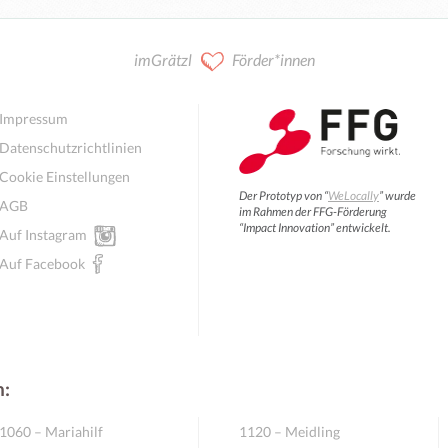
imGrätzl
Förder*innen
Impressum
Datenschutzrichtlinien
Cookie Einstellungen
Der Prototyp von “
WeLocally
” wurde
AGB
im Rahmen der FFG-Förderung
“Impact Innovation” entwickelt.
Auf Instagram
Auf Facebook
n:
1060 – Mariahilf
1120 – Meidling