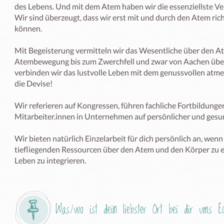
des Lebens. Und mit dem Atem haben wir die essenziellste V
Wir sind überzeugt, dass wir erst mit und durch den Atem richti
können.

Mit Begeisterung vermitteln wir das Wesentliche über den Atem
Atembewegung bis zum Zwerchfell und zwar von Aachen über W
verbinden wir das lustvolle Leben mit dem genussvollen atme
die Devise!

Wir referieren auf Kongressen, führen fachliche Fortbildunge
Mitarbeiter.innen in Unternehmen auf persönlicher und gesun
Wir bieten natürlich Einzelarbeit für dich persönlich an, wenn 
tiefliegenden Ressourcen über den Atem und den Körper zu e
Was/wo ist dein liebster Ort bei dir ums 