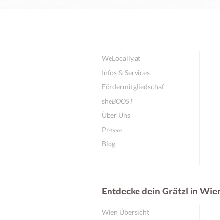
WeLocally.at
Infos & Services
Fördermitgliedschaft
she
BOOST
Über Uns
Presse
Blog
Entdecke dein Grätzl in Wie
Wien Übersicht