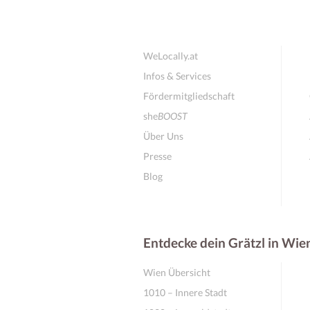
WeLocally.at
Infos & Services
Fördermitgliedschaft
she
BOOST
Über Uns
Presse
Blog
Entdecke dein Grätzl in Wie
Wien Übersicht
1010 – Innere Stadt