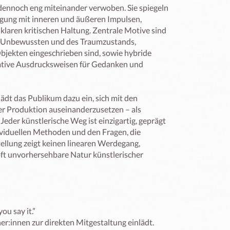
dennoch eng miteinander verwoben. Sie spiegeln 
igung mit inneren und äußeren Impulsen, 
klaren kritischen Haltung. Zentrale Motive sind 
 Unbewussten und des Traumzustands, 
jekten eingeschrieben sind, sowie hybride 
tive Ausdrucksweisen für Gedanken und 
lädt das Publikum dazu ein, sich mit den 
r Produktion auseinanderzusetzen – als 
 Jeder künstlerische Weg ist einzigartig, geprägt 
viduellen Methoden und den Fragen, die 
ellung zeigt keinen linearen Werdegang, 
oft unvorhersehbare Natur künstlerischer 
ou say it.”

er:innen zur direkten Mitgestaltung einlädt.
