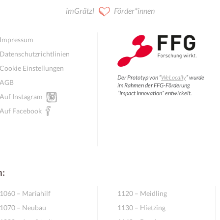
imGrätzl
Förder*innen
Impressum
Datenschutzrichtlinien
Cookie Einstellungen
Der Prototyp von “
WeLocally
” wurde
AGB
im Rahmen der FFG-Förderung
“Impact Innovation” entwickelt.
Auf Instagram
Auf Facebook
n:
1060 – Mariahilf
1120 – Meidling
1070 – Neubau
1130 – Hietzing