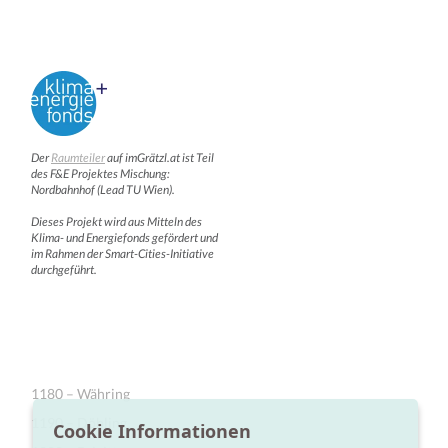
Der
Raumteiler
auf imGrätzl.at ist Teil
des F&E Projektes Mischung:
Nordbahnhof (Lead TU Wien).
Dieses Projekt wird aus Mitteln des
Klima- und Energiefonds gefördert und
im Rahmen der Smart-Cities-Initiative
durchgeführt.
1180 – Währing
1190 – Döbling
Cookie Informationen